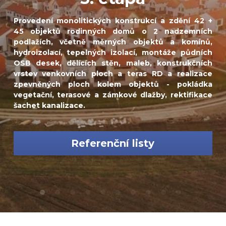
Provedení monolitických konstrukcí a zdění 42 + 
45 objektů rodinných domů o 2 nadzemních 
podlažích, včetně měrných objektů a komínů, 
hydroizolací, tepelných izolací, montáže půdních 
OSB desek, dělících stěn, maleb, konstrukčních 
vrstev venkovních ploch a teras RD a realizace 
zpevněných ploch kolem objektů - pokládka 
vegetační, terasové a zámkové dlažby, rektifikace 
šachet kanalizace.
Referenční listy