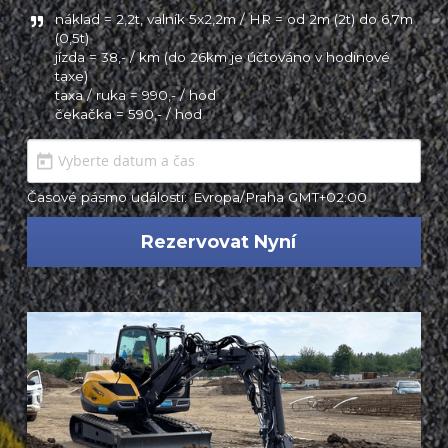
náklad = 2,2t, valník 5x2,2m / HR = od 2m (2t) do 6,7m 
(0,5t)

jízda = 38,- / km (do 26km je účtováno v hodinové 
taxe)

taxa / ruka = 990,- / hod

Časové pásmo události:
Evropa/Praha GMT+02:00
Rezervovat Nyní