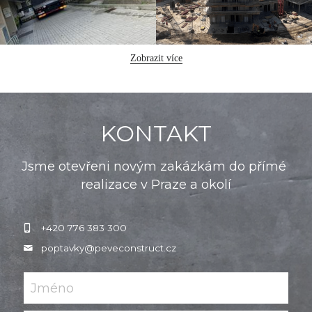
Zobrazit více
KONTAKT
Jsme otevřeni novým zakázkám do přímé 
realizace v Praze a okolí
+420 776 383 300
poptavky@
peveconstruct.cz
Jméno