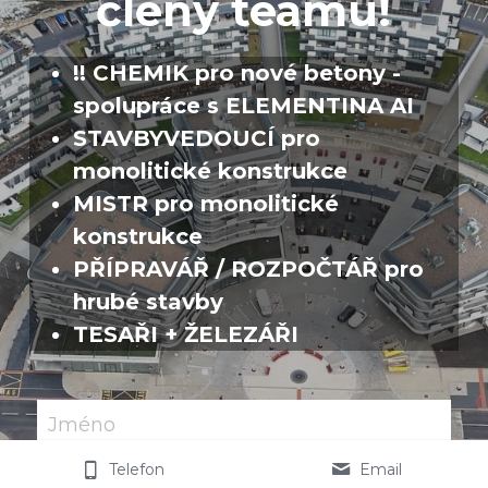
členy teamu!
!! CHEMIK pro nové betony - 
spolupráce s ELEMENTINA AI
STAVBYVEDOUCÍ pro 
monolitické konstrukce
MISTR pro monolitické 
konstrukce
PŘÍPRAVÁŘ / ROZPOČTÁŘ pro 
hrubé stavby
TESAŘI + ŽELEZÁŘI
Jméno
Telefon
Email
Email