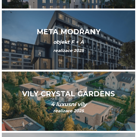
META MODŘANY
objekt F + A
realizace 2025
VILY CRYSTAL GARDENS
4 luxusní vily
realizace 2025