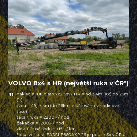
VOLVO 8x4 s HR (největší ruka v ČR*)
náklad = 10t, plato 7x2,5m / HR = od 3,4m (16t) do 25m 
(1t)

jízda = 49,- / km (do 26km je účtováno v hodinové 
taxe)

taxa / ruka = 2200,- / hod

čekačka = 1200,- / hod

vlek +12t nákladu = +15,- / km

*ruka velikosti FASSI F660AXP.26 je pouze 3x v ČR a 