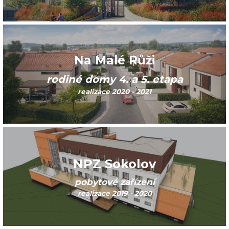
Na Malé Růži
rodiné domy 4. a 5. etapa
realizace 2020 - 2021
NPZ Sokolov
pobytové zařízení
realizace 2019 - 2020