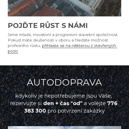
POJĎTE RŮST S NÁMI
Jsme mladá, inovativní a progresivní stavební společnost. 
Pokud máte zkušenosti v oboru a hledáte možnost 
profesního růstu, 
přihlaste se na některou z otevřených 
pozic
.
AUTODOPRAVA
kdykoliv je nepotřebujeme jsou Vaše, 
rezervujte si 
den + čas "od"
 a volejte 
776 
383 300 
pro potvrzení zakázky