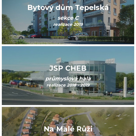
Bytový dům Tepelská
sekce C
realizace 2019
JSP CHEB
průmyslová hala
realizace 2018 - 2019
Na Malé Růži