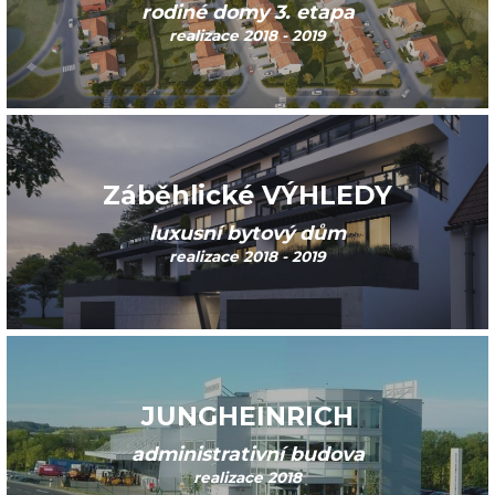
rodiné domy 3. etapa
realizace 2018 - 2019
Záběhlické VÝHLEDY
luxusní bytový dům
realizace 2018 - 2019
JUNGHEINRICH
administrativní budova
realizace 2018