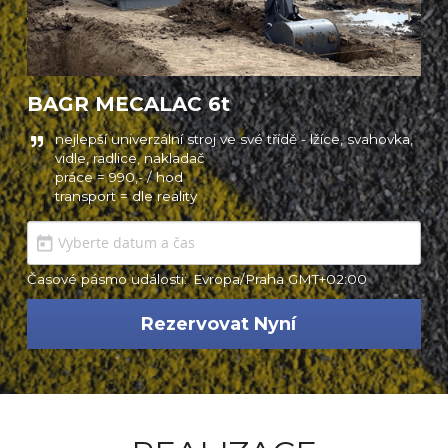
BAGR MECALAC 6t
nejlepší univerzální stroj ve své třídě - lžíce, svahovka, 
vidle, radlice, nakladač

práce = 990,- / hod

transport = dle reality
Časové pásmo události:
Evropa/Praha GMT+02:00
Rezervovat Nyní