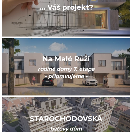
... Váš projekt?
Na Malé Růži
rodiné domy 7. etapa
- připravujeme -
STAROCHODOVSKÁ
bytový dům