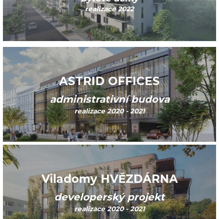
realizace 2022
ASTRID OFFICES
administrativní budova
realizace 2020 - 2021
Viladomy HVĚZDÁRNA
developerský projekt
realizace 2020 - 2021