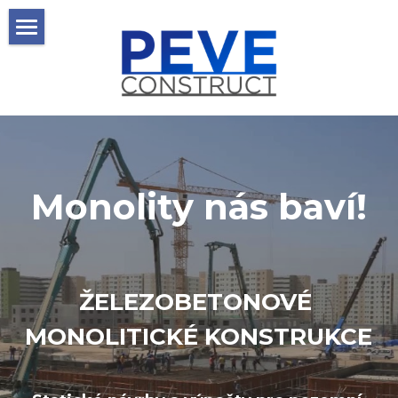
MONOLITY
PROJEKTY
REFERENCE
SPECIALIZACE
Monolity nás baví!
AUTODOPRAVA
REALIZACE
ŽELEZOBETONOVÉ 
KONTAKT
MONOLITICKÉ KONSTRUKCE
KARIÉRA
PROČ PEVE?