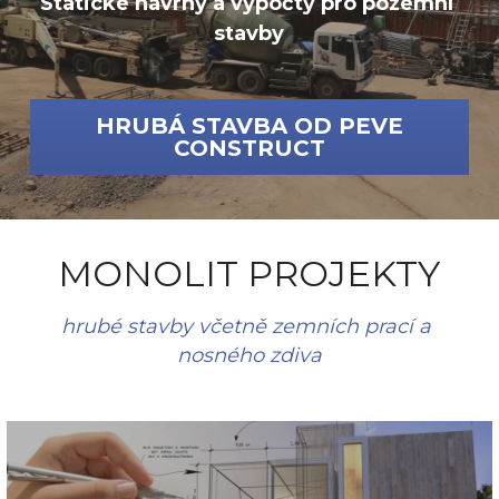
Statické návrhy a výpočty pro pozemní 
stavby
VÝZKUM A INOVACE
HRUBÁ STAVBA OD PEVE
CONSTRUCT
MONOLIT PROJEKTY
hrubé stavby včetně zemních prací a 
nosného zdiva