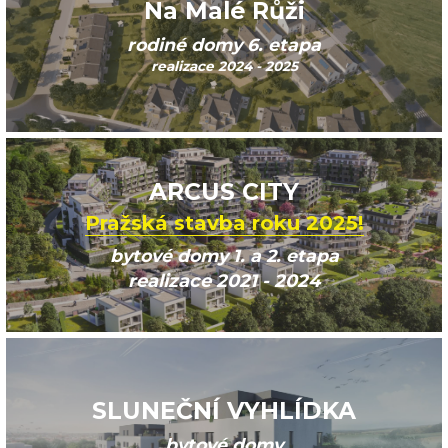
Na Malé Růži
rodiné domy 6. etapa
realizace 2024 - 2025
ARCUS CITY
Pražská stavba roku 2025!
bytové domy 1. a 2. etapa
realizace 2021 - 2024
SLUNEČNÍ VYHLÍDKA
bytové domy